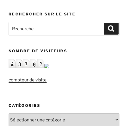
(6/12/2018):
Xavier
RECHERCHER SUR LE SITE
Daffe.
«La
Recherche
Recher
voiture
pour
autonome:
:
mythe
ou
NOMBRE DE VISITEURS
réalité ?»
🗓
🗺 »
compteur de visite
CATÉGORIES
Catégories