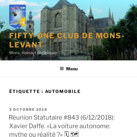
Aller
au
contenu
principal
FIFTY-ONE CLUB DE MONS-
LEVANT
Mons, Hainaut (Belgique)
Menu
ÉTIQUETTE :
AUTOMOBILE
PUBLIÉ
3 OCTOBRE 2018
LE
Réunion Statutaire #843 (6/12/2018):
Xavier Daffe. «La voiture autonome:
mythe ou réalité ?» 🗓 🗺