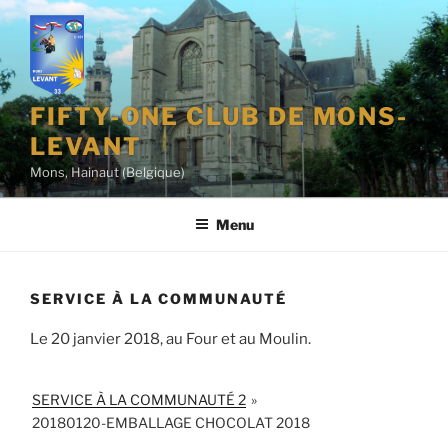
Aller
au
contenu
principal
FIFTY-ONE CLUB DE MONS-
LEVANT
Mons, Hainaut (Belgique)
Menu
SERVICE À LA COMMUNAUTÉ
Le 20 janvier 2018, au Four et au Moulin.
SERVICE À LA COMMUNAUTÉ 2
»
20180120-EMBALLAGE CHOCOLAT 2018