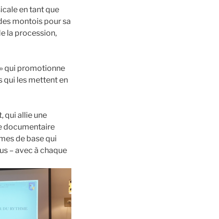
cale en tant que
u des montois pour sa
e la procession,
er » qui promotionne
 qui les mettent en
 qui allie une
e documentaire
hmes de base qui
us – avec à chaque