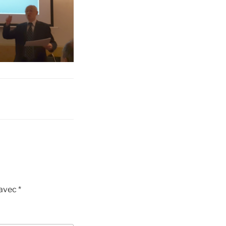
 avec
*