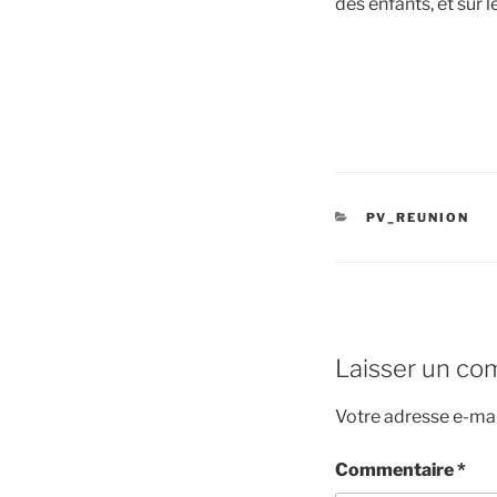
des enfants, et sur 
CATÉGORIES
PV_REUNION
Laisser un co
Votre adresse e-mai
Commentaire
*