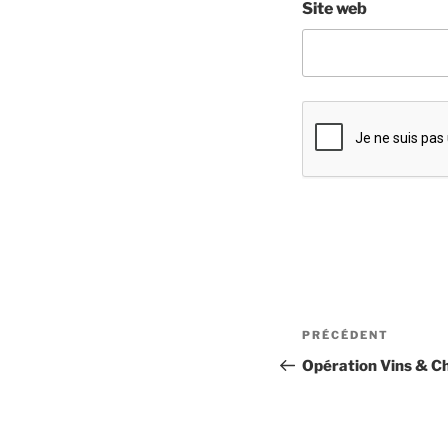
Site web
Navigation
Article
PRÉCÉDENT
de
précédent
Opération Vins & C
l’article