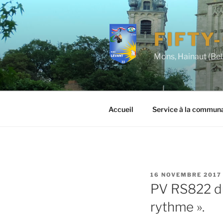
Aller
au
contenu
FIFTY
principal
Mons, Hainaut (Be
Accueil
Service à la commun
PUBLIÉ
16 NOVEMBRE 2017
LE
PV RS822 du
rythme ».