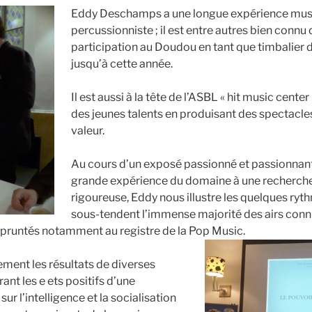
Eddy Deschamps a une longue expérience musi
percussionniste ; il est entre autres bien conn
participation au Doudou en tant que timbalier d
jusqu’à cette année.
Il est aussi à la tête de l’ASBL « hit music cent
des jeunes talents en produisant des spectacles
valeur.
Au cours d’un exposé passionné et passionnant,
grande expérience du domaine à une recherch
rigoureuse, Eddy nous illustre les quelques ryt
sous-tendent l’immense majorité des airs conn
pruntés notamment au registre de la Pop Music.
ement les résultats de diverses
nt les e ets positifs d’une
ur l’intelligence et la socialisation