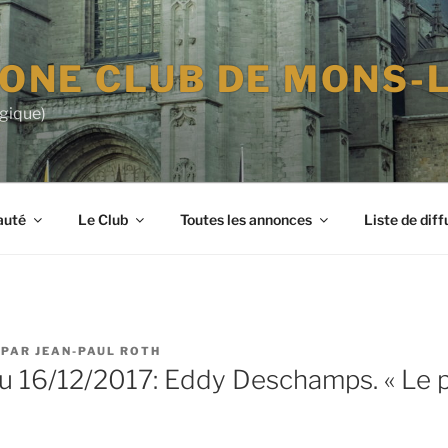
-ONE CLUB DE MONS-
lgique)
auté
Le Club
Toutes les annonces
Liste de diff
PAR
JEAN-PAUL ROTH
 16/12/2017: Eddy Deschamps. « Le 