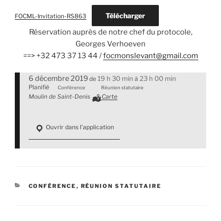
Télécharger
FOCML-Invitation-RS863
Réservation auprès de notre chef du protocole,
Georges Verhoeven
==> +32 473 37 13 44 /
focmonslevant@gmail.com
6 décembre 2019
19 h 30 min
23 h 00 min
de
à
Planifié
Conférence
Réunion statutaire
Moulin de Saint-Denis
Carte
Ouvrir dans l’application
CATÉGORIES
CONFÉRENCE
,
RÉUNION STATUTAIRE