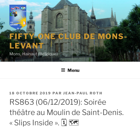
Aller
au
contenu
principal
FIFTY-ONE CLUB DE MONS-
LEVANT
Mons, Hainaut (Belgique)
Menu
PUBLIÉ
18 OCTOBRE 2019
PAR
JEAN-PAUL ROTH
LE
RS863 (06/12/2019): Soirée
théâtre au Moulin de Saint-Denis.
« Slips Inside ». 🗓 🗺