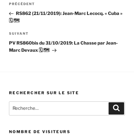
Navigation
Article
PRÉCÉDENT
de
précédent
RS862 (21/11/2019): Jean-Marc Lecocq. « Cuba »
l’article
🗓 🗺
Article
SUIVANT
suivant
PV RS860bis du 31/10/2019: La Chasse par Jean-
Marc Devaux 🗓 🗺
RECHERCHER SUR LE SITE
Recherche
Recher
pour
:
NOMBRE DE VISITEURS