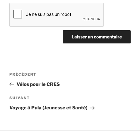
Navigation
Article
PRÉCÉDENT
de
précédent
Vélos pour le CRES
l’article
Article
SUIVANT
suivant
Voyage à Pula (Jeunesse et Santé)