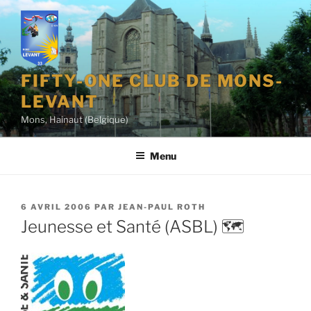
Aller
au
contenu
principal
FIFTY-ONE CLUB DE MONS-
LEVANT
Mons, Hainaut (Belgique)
Menu
PUBLIÉ
6 AVRIL 2006
PAR
JEAN-PAUL ROTH
LE
Jeunesse et Santé (ASBL) 🗺