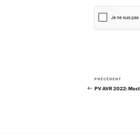
Navigation
Article
PRÉCÉDENT
de
précédent
PV AVR 2022: Mast
l’article