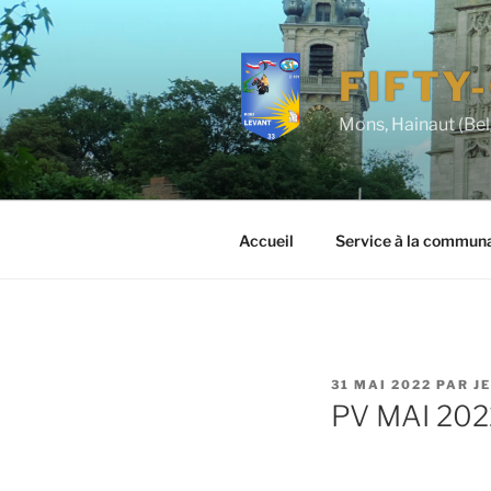
Aller
au
contenu
FIFTY
principal
Mons, Hainaut (Be
Accueil
Service à la commun
PUBLIÉ
31 MAI 2022
PAR
J
LE
PV MAI 2022