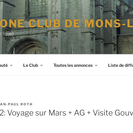
-ONE CLUB DE MONS-
lgique)
auté
Le Club
Toutes les annonces
Liste de diff
EAN-PAUL ROTH
: Voyage sur Mars + AG + Visite Gou