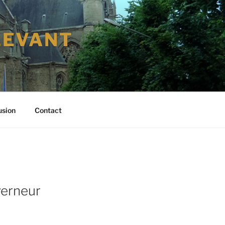
LEVANT
usion
Contact
verneur