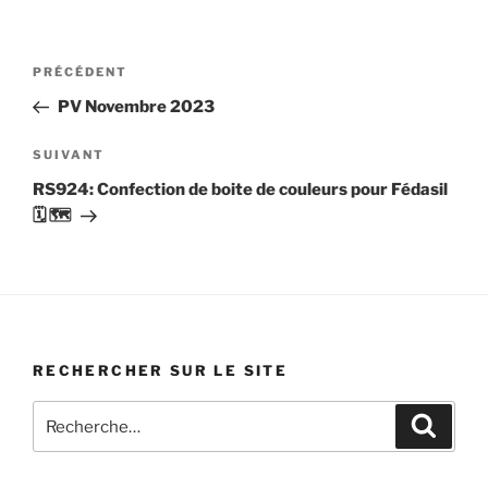
Navigation
Article
PRÉCÉDENT
de
précédent
PV Novembre 2023
l’article
Article
SUIVANT
suivant
RS924: Confection de boite de couleurs pour Fédasil
🗓 🗺
RECHERCHER SUR LE SITE
Recherche
Recher
pour
: