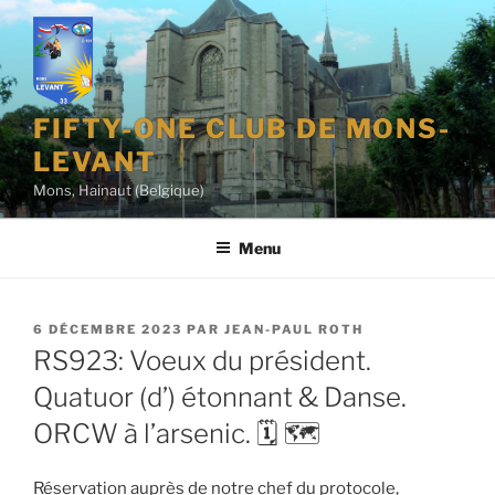
Aller
au
contenu
principal
FIFTY-ONE CLUB DE MONS-
LEVANT
Mons, Hainaut (Belgique)
Menu
PUBLIÉ
6 DÉCEMBRE 2023
PAR
JEAN-PAUL ROTH
LE
RS923: Voeux du président.
Quatuor (d’) étonnant & Danse.
ORCW à l’arsenic. 🗓 🗺
Réservation auprès de notre chef du protocole,