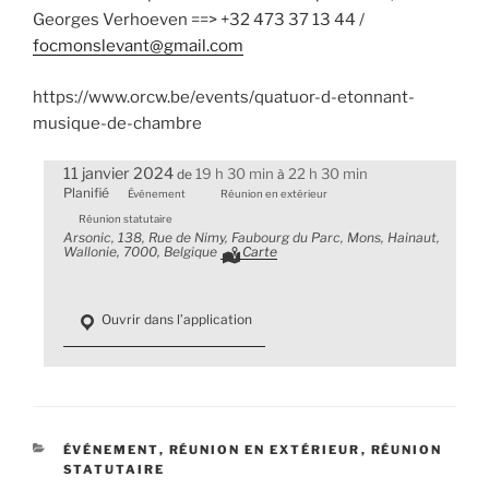
Georges Verhoeven ==> +32 473 37 13 44 /
focmonslevant@gmail.com
https://www.orcw.be/events/quatuor-d-etonnant-
musique-de-chambre
11 janvier 2024
19 h 30 min
22 h 30 min
de
à
Planifié
Événement
Réunion en extérieur
Réunion statutaire
Arsonic, 138, Rue de Nimy, Faubourg du Parc, Mons, Hainaut,
Wallonie, 7000, Belgique
Carte
Ouvrir dans l’application
CATÉGORIES
ÉVÉNEMENT
,
RÉUNION EN EXTÉRIEUR
,
RÉUNION
STATUTAIRE