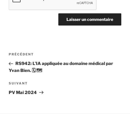
Navigation
Article
PRÉCÉDENT
de
précédent
RS942: L’IA appliquée au domaine médical par
l’article
Yvan Bien. 🗓 🗺
Article
SUIVANT
suivant
PV Mai 2024