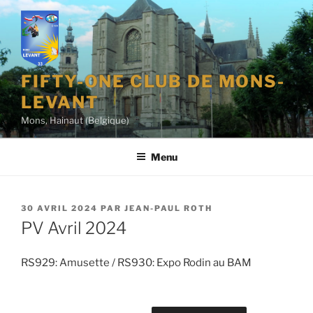
Aller
au
contenu
principal
FIFTY-ONE CLUB DE MONS-
LEVANT
Mons, Hainaut (Belgique)
Menu
PUBLIÉ
30 AVRIL 2024
PAR
JEAN-PAUL ROTH
LE
PV Avril 2024
RS929: Amusette / RS930: Expo Rodin au BAM